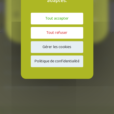
adaptés.
intéressant.
Un particulier
Tout accepter
désireux d'acquérir un véhicule propre parce
que la question de l'environnement est
essentielle pour vous.
Tout refuser
À propos
Gérer les cookies
Tout savoir sur la LLD
Politique de confidentialité
Nos véhicules
Bien choisir son véhicule