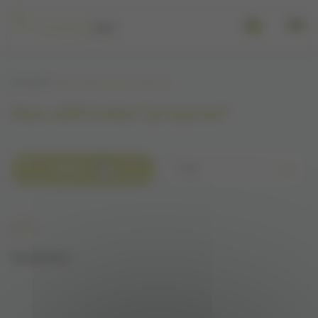
Panneau de gestion des cookies
Se connecter
Accueil
Nos véhicules "propres"
Nos véhicules "propres"
Filtrer
Trier
DS
Réinitialiser