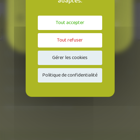
adaptés.
intéressant.
Un particulier
Tout accepter
désireux d'acquérir un véhicule propre parce
que la question de l'environnement est
essentielle pour vous.
Tout refuser
À propos
Gérer les cookies
Tout savoir sur la LLD
Politique de confidentialité
Nos véhicules
Bien choisir son véhicule