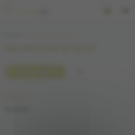
Panneau de gestion des cookies
Se connecter
Accueil
Nos véhicules "propres"
Nos véhicules "propres"
Filtrer
Trier
Hybride
Réinitialiser