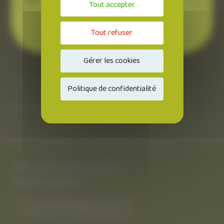
Tout accepter
désireux d'acquérir un véhicule propre parce
que la question de l'environnement est
À propos
essentielle pour vous.
Tout refuser
Tout savoir sur la LLD
Gérer les cookies
Nos véhicules
Politique de confidentialité
Bien choisir son véhicule
Ils sont engagés
avec nous
Voir tous les partenaires