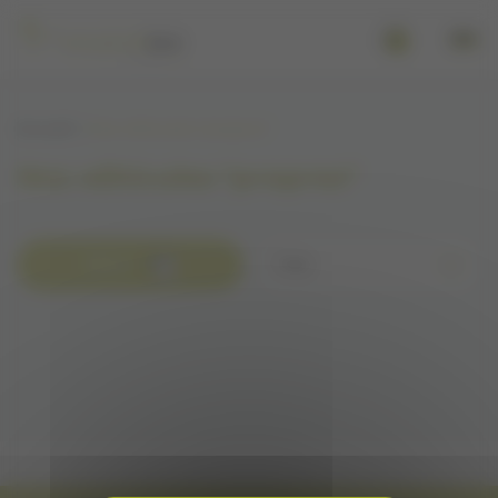
Panneau de gestion des cookies
Se connecter
Accueil
Nos véhicules "propres"
Nos véhicules "propres"
Filtrer
Trier