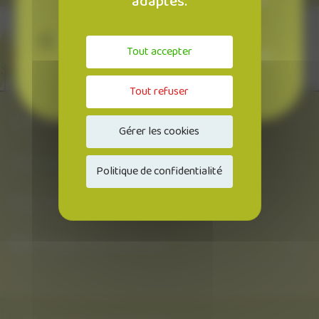
adaptés.
intéressant.
Un particulier
Tout accepter
désireux d'acquérir un véhicule propre parce
que la question de l'environnement est
essentielle pour vous.
Tout refuser
À propos
Gérer les cookies
Tout savoir sur la LLD
Politique de confidentialité
Nos véhicules
Bien choisir son véhicule