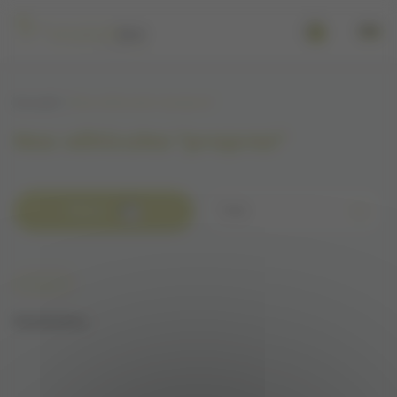
Panneau de gestion des cookies
Se connecter
Accueil
Nos véhicules "propres"
Nos véhicules "propres"
Filtrer
Trier
Peugeot
Réinitialiser